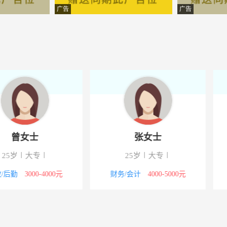
摄影
-正阳
广告
广告
限公司
-正阳
限公司
-正阳
限责任公司
-正阳
限公司
-正阳
告印务有限公司
-河南正阳
士
陈先生
隆电器经营部
-河南正阳
专
40岁
中专/技校
31
摄影
-正阳
00-5000元
其他职位
5000-8000元
销售岗