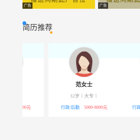
门市
时光印记婚纱
服务行业
广告
广告
市场经理
汇众源商贸有
市场营销
简历推荐
前台∕接待
犇鑫科技服务有
服务行业
话务员
国立肉食实业有
服务行业
量体师
慧康健身服务有
其他类型
印刷厂生产厂长
商丘彩虹集团广
市场营销
曾女士
张女
文员
商丘市睢阳区豫
市场营销
25岁
大专
25岁
大
客服
时光印记婚纱
客户服务
8000元
行政/后勤
3000-4000元
财务/会计
40