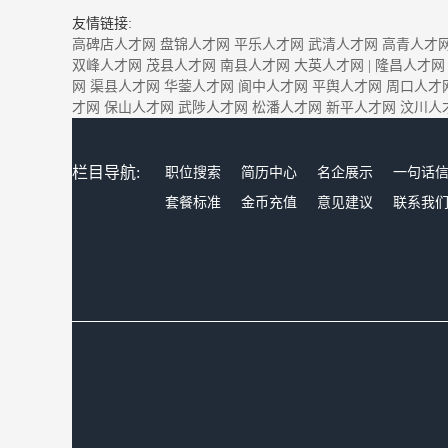
友情链接:
高碑店人才网
盘锦人才网
平乐人才网
武清人才网
高青人才
双峰人才网
茂县人才网
南县人才网
大英人才网
|
隆昌人才网
网
渠县人才网
华蓥人才网
阆中人才网
平舆人才网
周口人才
才网
保山人才网
武陟人才网
松潘人才网
新平人才网
汶川人
栏目导航:
职位搜索
简历中心
名企展示
一句话
套餐标准
金币充值
意见建议
联系我