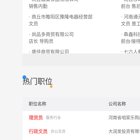
销售内勤
前台 售
· 商丘市睢阳区豫隆电器经营部
· 河南
文员
文员
普
· 尚品多商贸有限公司
· 犇鑫
店长
导购员
前台∕接
· 盛佳商贸有限公司
· 七六
培训专员
业务员
厨师长
热门职位
职位名称
公司名称
理货员
河南省咱家乐购
服务行业
行政文员
大润发投资有
办公文员