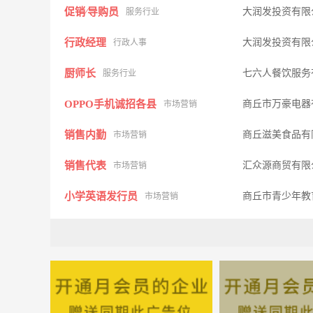
促销∕导购员
大润发投资有
服务行业
行政经理
大润发投资有
行政人事
厨师长
七六人餐饮服务
服务行业
OPPO手机诚招各县
商丘市万豪电器
市场营销
销售内勤
商丘滋美食品有
市场营销
销售代表
汇众源商贸有
市场营销
小学英语发行员
商丘市青少年教
市场营销
促销∕导购员
河南省爱克实业
服务行业
门卫
河南诚裕建设投
服务行业
会计
七六人餐饮服务
财会审计