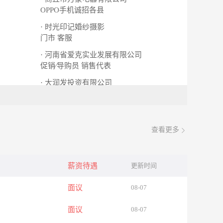
OPPO手机诚招各县
· 时光印记婚纱摄影
门市
客服
· 河南省爱克实业发展有限公司
促销∕导购员
销售代表
· 大润发投资有限公司
行政文员
促销∕导购员
查看更多
薪资待遇
更新时间
面议
08-07
面议
08-07