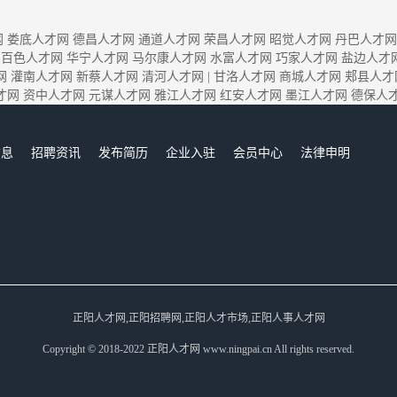
网
娄底人才网
德昌人才网
通道人才网
荣昌人才网
昭觉人才网
丹巴人才网
百色人才网
华宁人才网
马尔康人才网
水富人才网
巧家人才网
盐边人才
网
灌南人才网
新蔡人才网
清河人才网
|
甘洛人才网
商城人才网
郏县人才
才网
资中人才网
元谋人才网
雅江人才网
红安人才网
墨江人才网
德保人
信息
招聘资讯
发布简历
企业入驻
会员中心
法律申明
们
正阳人才网,正阳招聘网,正阳人才市场,正阳人事人才网
Copyright © 2018-2022 正阳人才网 www.ningpai.cn All rights reserved.