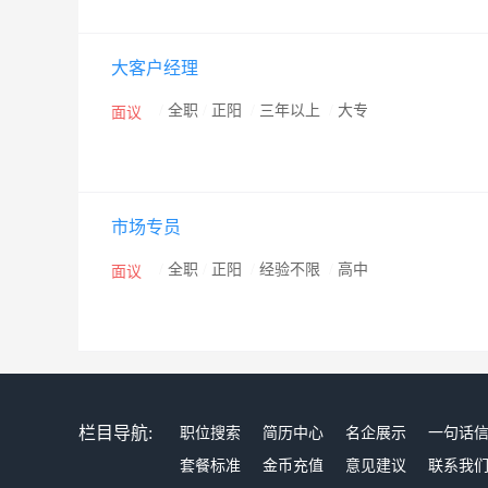
大客户经理
/
全职
/
正阳
/
三年以上
/
大专
面议
市场专员
/
全职
/
正阳
/
经验不限
/
高中
面议
栏目导航:
职位搜索
简历中心
名企展示
一句话
套餐标准
金币充值
意见建议
联系我