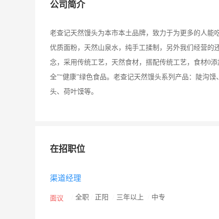
公司简介
老查记天然馒头为本市本土品牌，致力于为更多的人能
优质面粉，天然山泉水，纯手工揉制，另外我们经营的还
念，采用传统工艺，天然食材，搭配传统工艺，食材0添
全”“健康”绿色食品。老查记天然馒头系列产品：陡沟
头、荷叶馍等。
在招职位
渠道经理
/
全职
/
正阳
/
三年以上
/
中专
面议