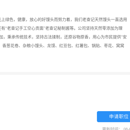
吃上绿色，健康，放心的好馒头而努力着，我们老查记天然馒头一直选用
有“老查记手工空心贡面”老查记秘制酱等。公司坚持天然零添加为理
加，秉承传统技术，坚持古法揉制，还原谷物原香，用心为市民提供“安
馍、香葱花卷、杂粮小馒头、龙馍、红豆包、红薯包、锅贴、枣花、窝窝
申请职位
更新时间： 08-