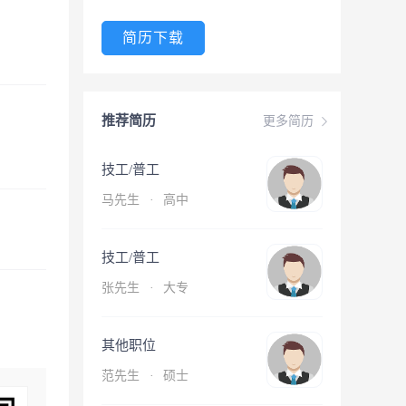
简历下载
推荐简历
更多简历
技工/普工
马先生
·
高中
技工/普工
张先生
·
大专
其他职位
范先生
·
硕士