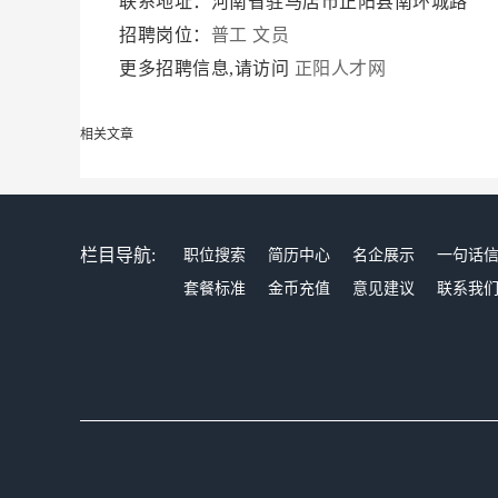
联系地址：河南省驻马店市正阳县南环城路
招聘岗位：
普工
文员
更多招聘信息,请访问
正阳人才网
相关文章
栏目导航:
职位搜索
简历中心
名企展示
一句话
套餐标准
金币充值
意见建议
联系我