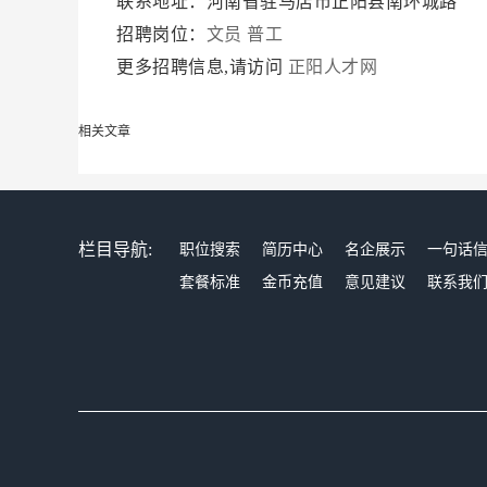
联系地址：河南省驻马店市正阳县南环城路
招聘岗位：
文员
普工
更多招聘信息,请访问
正阳人才网
相关文章
栏目导航:
职位搜索
简历中心
名企展示
一句话
套餐标准
金币充值
意见建议
联系我